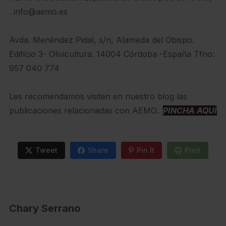
. info@aemo.es
Avda. Menéndez Pidal, s/n, Alameda del Obispo.
Edificio 3- Olivicultura. 14004 Córdoba -España Tfno:
957 040 774
Les recomendamos visiten en nuestro blog las
publicaciones relacionadas con AEMO..
PINCHA AQUÍ
Tweet
Share
Pin It
Print
Chary Serrano