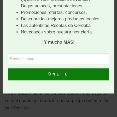
Turística Oleoturismo España, que ha permitido
definir unos estándares de calidad y sostenibilidad
para todo el ecosistema oleoturístico nacional.
– La implantación del Manual en los territorios
participantes, habiendo conseguido la integración en
el proyecto de más de 300 empresas, entre
almazaras, oleotecas, alojamientos, restaurantes,
empresas de actividades, museos y centros de
interpretación, oficinas de información turística y
otros agentes locales,
– La creación de la marca país Oleoturismo España,
la cual cuenta ya también con su propio sistema de
certificación.