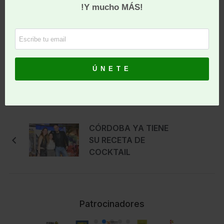
Tweet
Share
Pin It
Print
Mara De Miguel
CÓRDOBA YA TIENE
SU RECETA DE
COCKTAIL
Patrocinadores