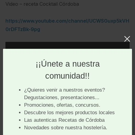
Video – receta Cocktail Córdoba
https://www.youtube.com/channel/UCWSGuxp5kVH
0rDFTzBk-9pg
Te recomendamos nuestra sección
A beber
.