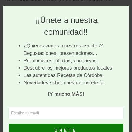
Banco de Alimentos.
Por ello, solicitan la ayuda de los
jóvenes
para poder
suplir a sus voluntarios de mayor edad que tienen que
quedarse en casa cumpliendo con las restricciones
impuestas para la prevención del contagio del
covid19
.
Además,
los teléfonos
de la sede del Banco de
Alimentos están
saturados
recibiendo llamadas de
personas urgidas por la necesidad. Ante esto,
recuerdan que su labor es surtir a las instituciones
con las que tradicionalmente colaboran y que éstas
son las encargadas de recepcionar las peticiones de
ayuda y atenderlas.