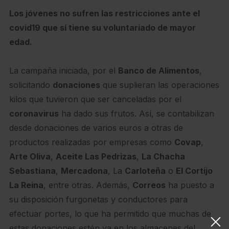
Los jóvenes no sufren las restricciones ante el
covid19 que sí tiene su voluntariado de mayor
edad.
La campaña iniciada, por el
Banco de Alimentos
,
solicitando
donaciones
que suplieran las operaciones
kilos que tuvieron que ser canceladas por el
coronavirus
ha dado sus frutos. Así, se contabilizan
desde donaciones de varios euros a otras de
productos realizadas por empresas como
Covap
,
Arte Oliva
,
Aceite Las Pedrizas
,
La Chacha
Sebastiana
,
Mercadona
, La
Carloteña
o
El Cortijo
La Reina
, entre otras. Además,
Correos
ha puesto a
su disposición furgonetas y conductores para
efectuar portes, lo que ha permitido que muchas de
estas donaciones estén ya en los almacenes del