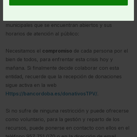
Para ayudar a descongestionar su línea de teléfono,
recordamos los centros de Servicios Sociales
municipales que se encuentran abiertos y sus
horarios de atención al público:
Necesitamos el
compromiso
de cada persona por el
bien de todos, para enfrentar esta crisis hoy y
mañana. Si finalmente decide colaborar con esta
entidad, recuerde que la recepción de donaciones
sigue activa en la web
Https://bancordoba.es/donativosTPV/
.
Si no sufre de ninguna restricción y puede ofrecerse
como voluntario, para la gestión y reparto de los
recursos, puede ponerse en contacto con ellos en el
teléfono 957 751 070 o en la dirección de email