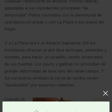
cualquier restaurante se anuncia “cocina casera),
adaptadas a sus ingredientes principales “de
temporada”. Platos cocinados con la parsimonia de
una época sin prisas y con La Plaza a dos pasos del
hogar.
Ir a La Plaza era ir al Albaicín baenense. Allí los
hortelanos ofrecían al aire libre lechugas, pimientos y
tomates, para hacer un picadillo, recién arrancados
de sus huertas. Los pavos y gallinas no procedían de
granjas atiborradas de aves sino del verde campo. Y
los carniceros exhibían la carne de cerdos recién
“ajusticiados” por expertos matarifes.
Cuando mi
abuela