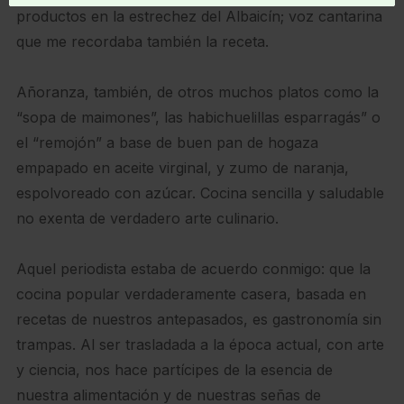
productos en la estrechez del Albaicín; voz cantarina
que me recordaba también la receta.
Añoranza, también, de otros muchos platos como la
“sopa de maimones”, las habichuelillas esparragás” o
el “remojón” a base de buen pan de hogaza
empapado en aceite virginal, y zumo de naranja,
espolvoreado con azúcar. Cocina sencilla y saludable
no exenta de verdadero arte culinario.
Aquel periodista estaba de acuerdo conmigo: que la
cocina popular verdaderamente casera, basada en
recetas de nuestros antepasados, es gastronomía sin
trampas. Al ser trasladada a la época actual, con arte
y ciencia, nos hace partícipes de la esencia de
nuestra alimentación y de nuestras señas de