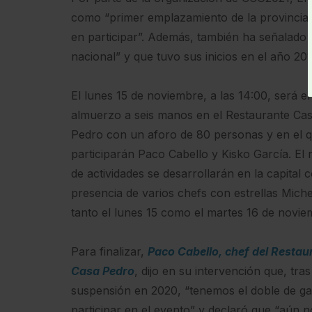
como “primer emplazamiento de la provincia en
en participar”. Además, también ha señalado 
nacional” y que tuvo sus inicios en el año 201
El lunes 15 de noviembre, a las 14:00, será el
almuerzo a seis manos en el Restaurante Ca
Pedro con un aforo de 80 personas y en el 
participarán Paco Cabello y Kisko García. El 
de actividades se desarrollarán en la capital c
presencia de varios chefs con estrellas Miche
tanto el lunes 15 como el martes 16 de novie
Para finalizar,
Paco Cabello, chef del Restau
Casa Pedro
, dijo en su intervención que, tras
suspensión en 2020, “tenemos el doble de g
participar en el evento” y declaró que “aún 