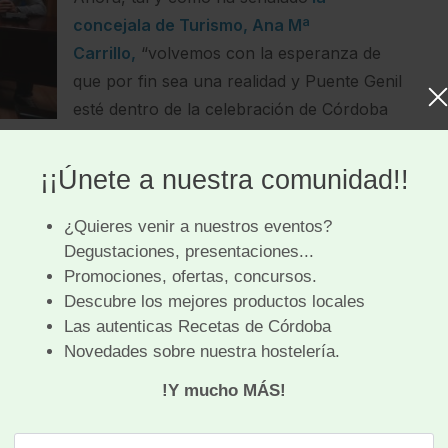
concejala de Turismo, Ana Mª
Carrillo
,
“volvemos con la esperanza de
que por fin sea una realidad y Puente Genil
esté dentro de la celebración de Córdoba
Califato Gourmet”, agradeciendo a la
sibilidad de participar y de que el evento salga a la
ue nos ha ofrecido su restaurante para que este
nsiderando como “muy importante que entremos en
tuar en el marco de la gastronomía cordobesa y
ctos”.
rvir para promocionar nuestro patrimonio porque el
les gastronómicos el yacimiento arqueológico de
rique Merino ha hecho hincapié en Puente Genil