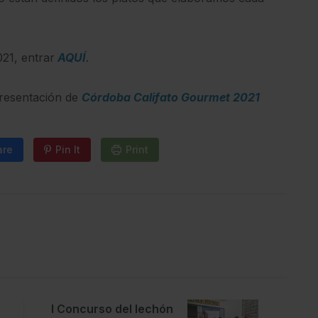
21, entrar
AQUÍ
.
presentación de
Córdoba Califato Gourmet 2021
are
Pin It
Print
I Concurso del lechón