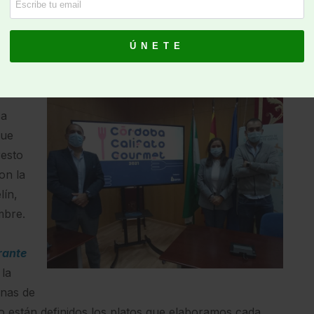
 el que va a salir, dado el interés que han tenido
que se trata de un evento “ya consolidado a nivel
4.
sa
que
resto
on la
lín,
mbre.
rante
 la
anas de
no están definidos los platos que elaboramos cada