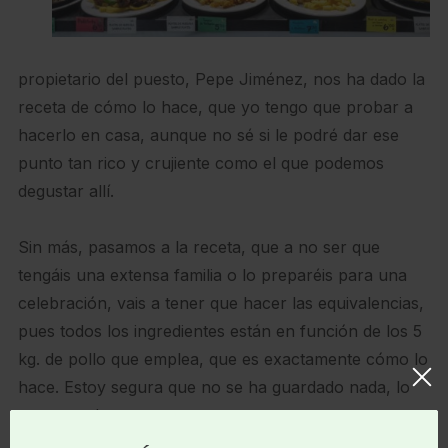
propietario del puesto, Pepe Jiménez, nos ha dado la
receta de cómo lo hace, que yo tengo que probar a
hacerlo en casa, aunque no sé si le podré dar ese
punto tan rico y crujiente como el que podemos
degustar allí.
Sin más, pasamos a la receta, que a no ser que
tengáis una extensa familia o lo preparéis para una
celebración, vais a tener que hacer las equivalencias,
pues todos los ingredientes están en función de los 5
kg. de pollo que emplea, que es exactamente cómo lo
hace. Estoy segura que no se ha guardado nada, lo
cuenta todo.