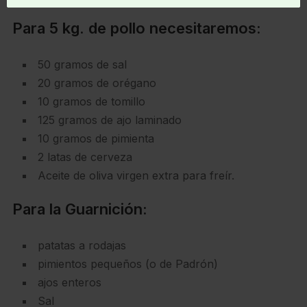
Para 5 kg. de pollo necesitaremos:
50 gramos de sal
20 gramos de orégano
10 gramos de tomillo
125 gramos de ajo laminado
10 gramos de pimienta
2 latas de cerveza
Aceite de oliva virgen extra para freír.
Para la Guarnición:
patatas a rodajas
pimientos pequeños (o de Padrón)
ajos enteros
Sal