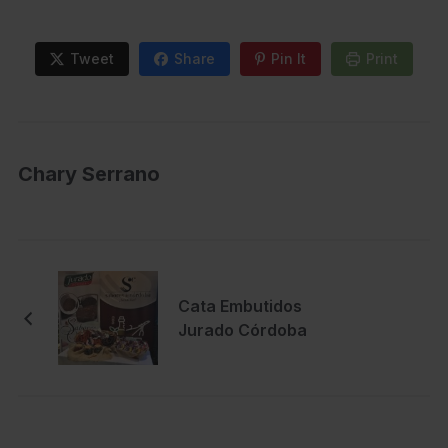
Tweet
Share
Pin It
Print
Chary Serrano
Cata Embutidos
Jurado Córdoba