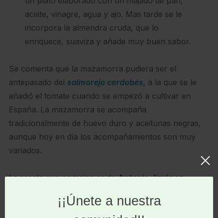
un plato elaborado con un majado de pan,
aceite, vinagre, agua y ajo. Mas tarde se le
incorpora la almendra cruda, que lo
enriquece, suaviza y añade muy buen sabor.
Se comenta que la mazamorra pudiera ser el
antepasado del
salmorejo cordobés
, a la que se le
añadió el tomate cuando se empezó a cultivar en
España. La mazamorra se acompaña
tradicionalmente de huevo duro y aceitunas negras,
aunque hoy en día los acompañamientos son muy
variados.
La receta que os traigo es de
Antonio Jiménez
,
encargado y jefe de cocina de
Taberna La
Montillana
,
establecimiento que goza de una