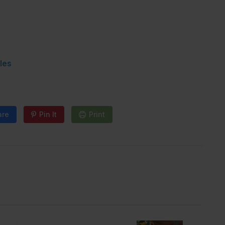
les
are
Pin It
Print