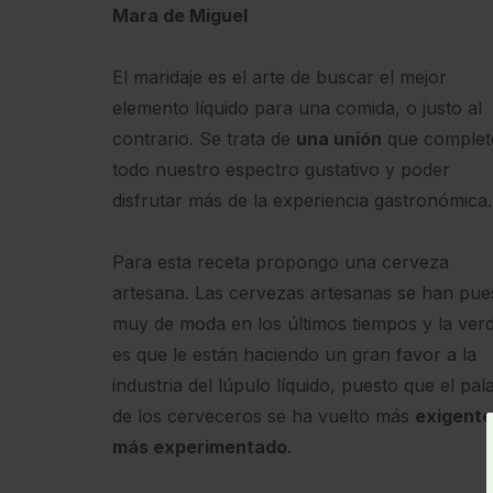
Mara de Miguel
El maridaje es el arte de buscar el mejor
elemento líquido para una comida, o justo al
contrario. Se trata de
una unión
que complet
todo nuestro espectro gustativo y poder
disfrutar más de la experiencia gastronómica.
Para esta receta propongo una cerveza
artesana. Las cervezas artesanas se han pue
muy de moda en los últimos tiempos y la ver
es que le están haciendo un gran favor a la
industria del lúpulo líquido, puesto que el pal
de los cerveceros se ha vuelto más
exigente
más experimentado
.