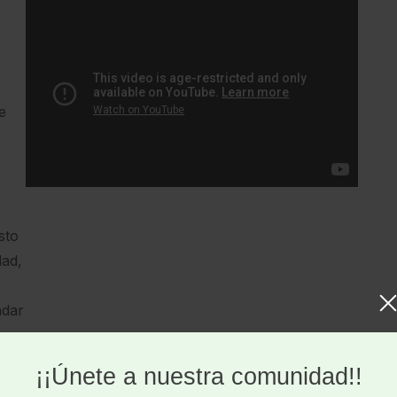
e
sto
dad,
adar
 y