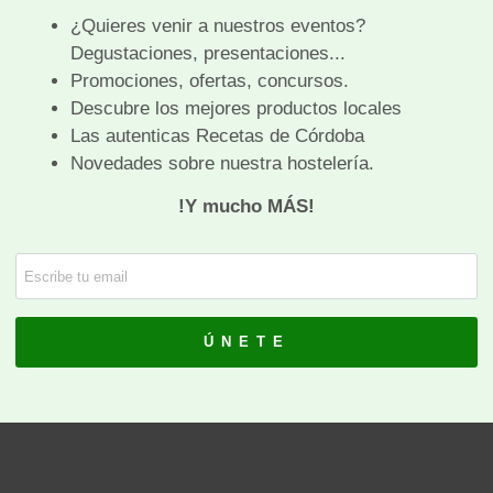
es
ne
os
a