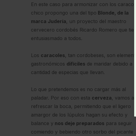
En este caso para armonizar con los caracol
chico propongo una del tipo
Blonde, de la
marca Judería
, un proyecto del maestro
cervecero cordobés Ricardo Romero que tie
entusiasmado a todos.
Los
caracoles
, tan cordobeses, son element
gastronómicos
difíciles
de maridar debido a l
cantidad de especias que llevan.
Lo que pretendemos es no cargar más al
paladar. Por eso con esta
cerveza
, vamos a
refrescar la boca, permitiendo que el ligero
amargor de los lúpulos hagan su efecto y
balance y
nos deje preparados
para seguir
comiendo y bebiendo otro sorbo del picante