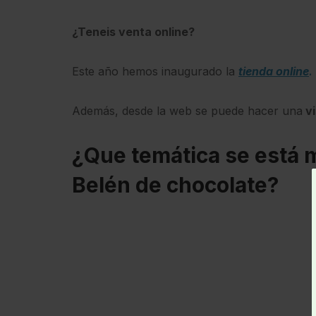
¿Teneis venta online?
Este año hemos inaugurado la
tienda online
.
Además, desde la web se puede hacer una
vi
¿Que temática se está 
Belén de chocolate?