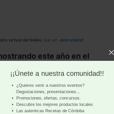
sita virtual del belén,
(ver en
este enlace
)
mostrando este año en el
En la edición de 2020, el
Belén
está
dedicado a la región histórica y cultural de
la
Alsacia
. En él están representados
esta famosa región situada en el corazón
de Europa, la cual abarca países como