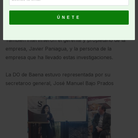
También intervinieron el gerente y propietario de la
empresa, Javier Paniagua, y la persona de la
empresa que ha llevado estas investigaciones.
La DO de Baena estuvo representada por su
secretaroo general, José Manuel Bajo Prados