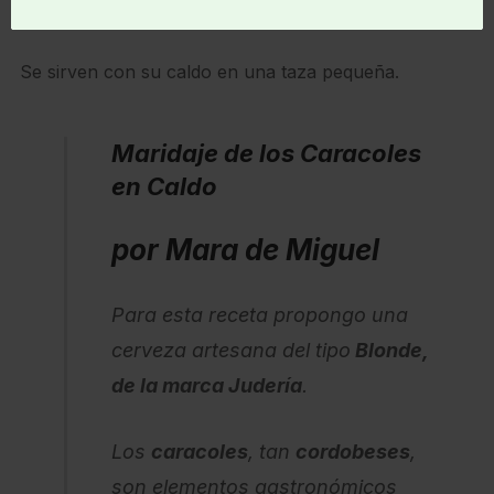
el atadillo.
Se sirven con su caldo en una taza pequeña.
Maridaje de los Caracoles
en Caldo
por Mara de Miguel
Para esta receta propongo una
cerveza artesana del tipo
Blonde,
de la marca Judería
.
Los
caracoles
, tan
cordobeses
,
son elementos gastronómicos