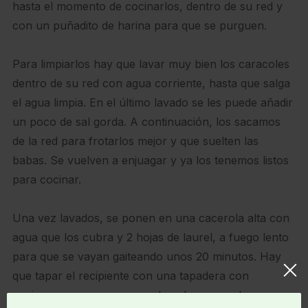
hasta el momento de cocinarlos, dentro de su red y
con un puñadito de harina para que se purguen.
Para limpiarlos hay que lavar muy bien los caracoles
dentro de su red con agua corriente, hasta que salga
el agua limpia. En el último lavado se les puede añadir
un poco de sal gorda. A continuación, los sacamos
de la red para frotarlos mejor y que suelten las
babas. Se vuelven a enjuagar y ya los tenemos listos
para cocinar.
Una vez lavados, se ponen en una cacerola alta con
agua que los cubra y 2 hojas de laurel, a fuego lento
para que se vayan gaiteando unos 20 minutos. Hay
que tapar el recipiente con una tapadera con
agujeros, para que no se salgan los caracoles y