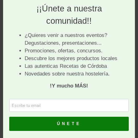
destapar para desespumarlos y quitar todas las
impurezas.
Cuando estén todos con las cabezas fuera de la
concha se pone el fuego fuerte para que salgan al
máximo. Los dejamos hervir unos 5 minutos, tiramos
ese agua y el laurel y los ponemos, de nuevo, en
agua limpia hirviendo.
Se le añaden las ramitas de hierbabuena, sal y el
atadillo de especies y se dejan hervir a fuego medio y
con la olla tapada unos 30 minutos, o hasta que estén
tiernos.
En cuanto estén a nuestro gusto, se retira la
hierbabuena para que no amargue y también se quita