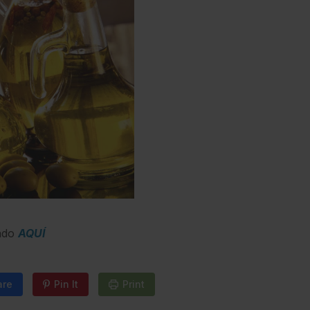
ando
AQUÍ
are
Pin It
Print