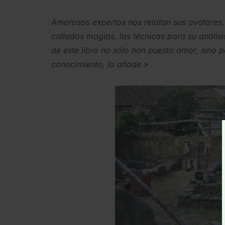
Amorosos expertos nos relatan sus avatares,
calladas magias, las técnicas para su análisi
de este libro no sólo han puesto amor, sino p
conocimiento, lo añade.»