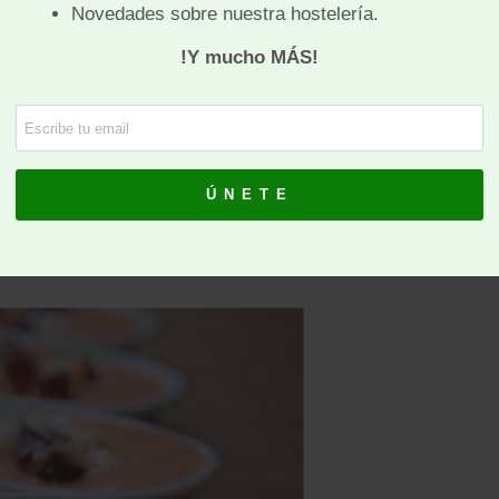
n: Tesoro de Andalucía:
troducción y desarrollo del libro, incluye un
e de oliva virgen extra es el protagonista.