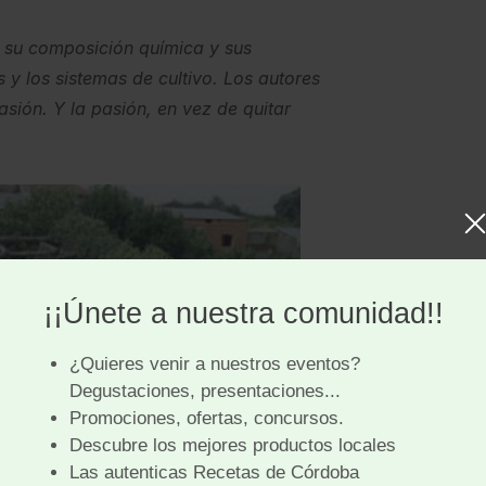
 su composición química y sus
s y los sistemas de cultivo. Los autores
asión. Y la pasión, en vez de quitar