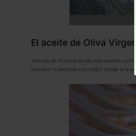
El aceite de Oliva Virge
Además de muchos temas interesantes como in
recetario tradicional con platos donde el aceit