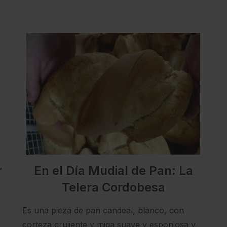
En el Día Mudial de Pan: La
r
Telera Cordobesa
Es una pieza de pan candeal, blanco, con
corteza crujiente y miga suave y esponjosa y