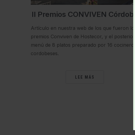
II Premios CONVIVEN Córdob
Artículo en nuestra web de los que fueron lo
premios Conviven de Hostecor, y el posterior
menú de 8 platos preparado por 16 cocinero
cordobeses.
LEE MÁS