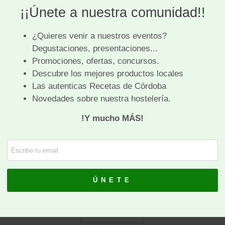
a
s
CÓRDOBA CALIFATO
s
GOURMET 2021
Se ha presentado la 7ª edición de Córdoba
L
Califato Gourmet en el Real Círculo de la
C
Amistad.
e
Como novedad, ésta edición será en homenaje
m
a las mujeres cocineras y por ello las chefs
d
invitadas con estrella Michelín, serán …
c
LEE MÁS