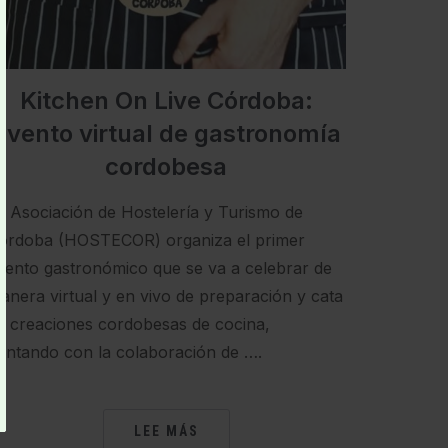
Kitchen On Live Córdoba:
Evento virtual de gastronomía
cordobesa
a Asociación de Hostelería y Turismo de
órdoba (HOSTECOR) organiza el primer
vento gastronómico que se va a celebrar de
anera virtual y en vivo de preparación y cata
e creaciones cordobesas de cocina,
ontando con la colaboración de ….
LEE MÁS