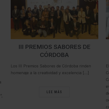
III PREMIOS SABORES DE
CÓRDOBA
Los III Premios Sabores de Córdoba rinden
E
homenaje a la creatividad y excelencia […]
C
C
a
e
LEE MÁS
d
”,
o
c