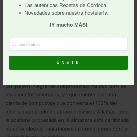
Por su parte, la
Almazara Oro del Desierto
, ubicada
en Almería, ha sido reconocida como la más
sostenible por su eficiencia en el uso de recursos y
su compromiso con la producción ecológica. La
almazara ha implementado una política de energía
renovable con la instalación de paneles solares y
adopta un enfoque de «km 0», utilizando aceitunas de
una finca cercana de la misma propiedad, reduciendo
así la huella de carbono.
Su gestión integral de subproductos ha sido otro de
los aspectos valorados, ya que cuenta con una
planta de compostaje que convierte el 100% del
alperujo generado en abono orgánico. Además, toda
la aceituna procesada en la almazara está certificada
como ecológica, reafirmando su compromiso con la