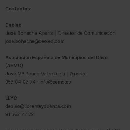
Contactos:
Deoleo
José Bonache Aparisi | Director de Comunicación
jose.bonache@deoleo.com
Asociación Española de Municipios del Olivo
(AEMO)
José Mª Penco Valenzuela | Director
957 04 07 74 · info@aemo.es
LLYC
deoleo@llorenteycuenca.com
91 563 77 22