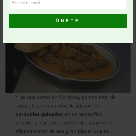
Y es que como en Córdoba, somos muy de
caracoles, a cada uno, le gustan los
caracoles guisados
en un específico
puesto, y el ir a recogerlos allí, supone un
afianzamiento de ese gran placer que es