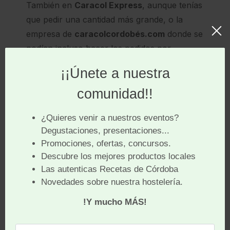
También en
Caracol Express
, aunque tenías
que pedir una cantidad más grande, o la
empresa de
caracolcordobés.com
donde se
podían incluso hacer los pedidos por
Whatsapp
.
Recogida con cita previa
Pero esta semana estamos de enhorabuena porque
desde el
Ayuntamiento de Córdoba
han autorizado a
que los
puestos de caracoles
puedan hacer
entrega a domicilio
, pero también
recogida de
pedidos
por los clientes con
cita previa
, aunque
todavía queda un poco más de tiempo hasta que se
puedan comer en los tradicionales puestos de
caracoles. Algo es algo.