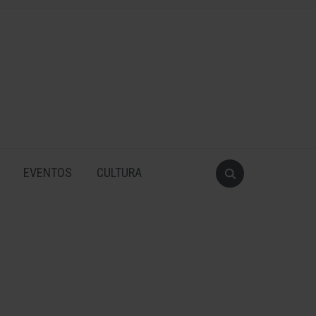
EVENTOS
CULTURA