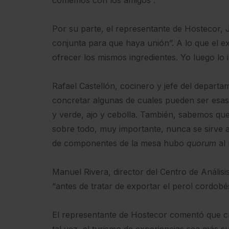
Por su parte, el representante de Hostecor,
conjunta para que haya unión”. A lo que el 
ofrecer los mismos ingredientes. Yo luego lo 
Rafael Castellón, cocinero y jefe del depar
concretar algunas de cuales pueden ser esas 
y verde, ajo y cebolla. También, sabemos qu
sobre todo, muy importante, nunca se sirve an
de componentes de la mesa hubo
quorum
al 
Manuel Rivera, director del Centro de Anális
“antes de tratar de exportar el perol cordob
El representante de Hostecor comentó que cre
tal vez, el turismo de experiencias sea más su 