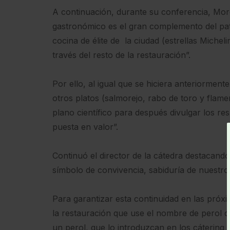
A continuación, durante su conferencia, Mor
gastronómico es el gran complemento del patr
cocina de élite de la ciudad (estrellas Micheli
través del resto de la restauración”.
Por ello, al igual que se hiciera anteriorme
otros platos (salmorejo, rabo de toro y flam
plano científico para después divulgar los 
puesta en valor”.
Continuó el director de la cátedra destacand
símbolo de convivencia, sabiduría de nuestro
Para garantizar esta continuidad en las pró
la restauración que use el nombre de perol c
un perol, que lo introduzcan en los cátering 