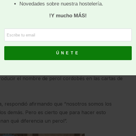
iencias sobre el perol cordobés, complementar
res simbólicos, así como mezclar turismo rural y
perol cordobés
antes del sector de la restauración y turismo, hubo
troducir el nombre de perol cordobés en las cartas de
, respondió afirmando que “nosotros somos los
los demás. Pero es cierto que para hacer esto
nan qué diferencia un perol”.