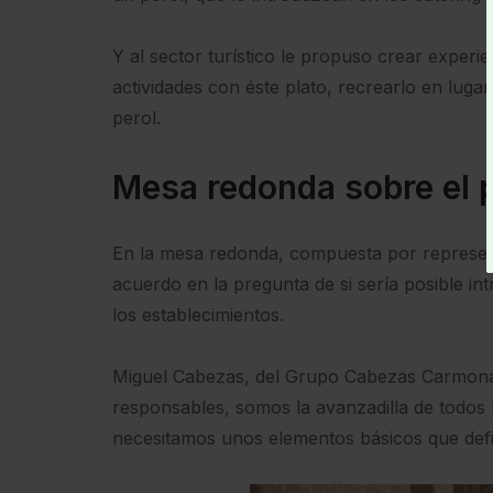
Y al sector turístico le propuso crear exper
actividades con éste plato, recrearlo en luga
perol.
Mesa redonda sobre el 
En la mesa redonda, compuesta por represent
acuerdo en la pregunta de si sería posible in
los establecimientos.
Miguel Cabezas, del Grupo Cabezas Carmona
responsables, somos la avanzadilla de todos 
necesitamos unos elementos básicos que defi