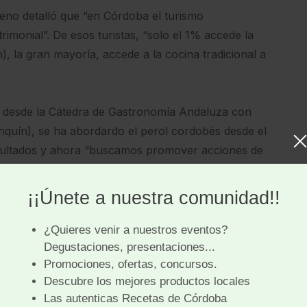
eno detalló que “en Córdoba el turismo
imonial”. De esos turistas, “solo el 1% accede la
n), la gran mayoría, accede a la cocina tradicional a
nte desde la Cátedra de Gastronomía Andaluza con
enquín), se ha abordardo el perol cordobés desde el
resultados y ahora “buscamos promover acciones de
o que “el perol es mucho más que un plato, es
s mayores y potencial de nuestros jóvenes”.
ximas generaciones, Moreno le demandó al sector de
ordobés en sus cartas, que éste se sirva en mesa en
y difundan el valor de éste como plato.