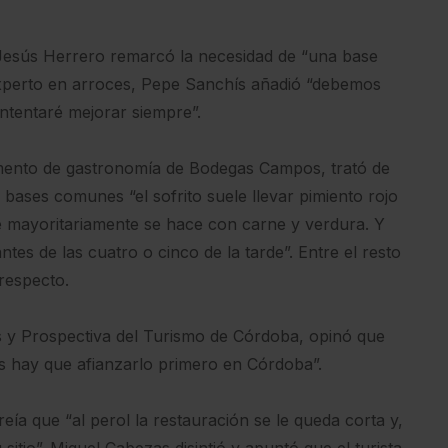
 Jesús Herrero remarcó la necesidad de “una base
experto en arroces, Pepe Sanchís añadió “debemos
intentaré mejorar siempre”.
tamento de gastronomía de Bodegas Campos, trató de
bases comunes “el sofrito suele llevar pimiento rojo
e mayoritariamente se hace con carne y verdura. Y
tes de las cuatro o cinco de la tarde”. Entre el resto
respecto.
is y Prospectiva del Turismo de Córdoba, opinó que
és hay que afianzarlo primero en Córdoba”.
ía que “al perol la restauración se le queda corta y,
sitio”. Miguel Cabezas disintió y apuntó que el turista