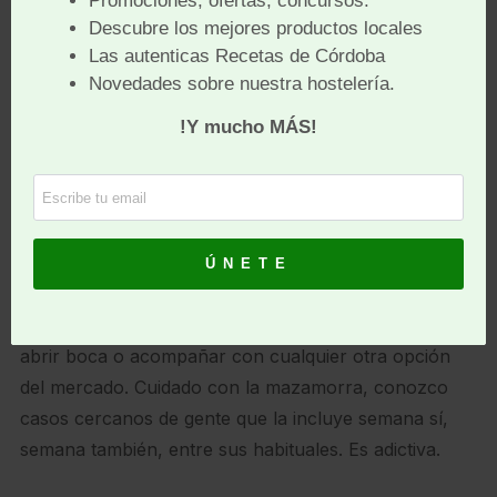
Los flamenquines, versión mini, de La Croquetería
.
Crujiente, en solo tres minutos y sin aceite, te sirven
el rico flamenquín cordobés en un tamaño ideal, que
hace que además de lo conocido, quieras seguir
probando, por ejemplo, las croquetas de cordero con
miel y canela, de venado, de gambas al ajillo (las más
vendidas)… Imposible no pecar y pedir más.
Los salmorejo y la mazamorra de La Salmoreteca
.
Versiones de un clásico, el salmorejo, ideales para
abrir boca o acompañar con cualquier otra opción
del mercado. Cuidado con la mazamorra, conozco
casos cercanos de gente que la incluye semana sí,
semana también, entre sus habituales. Es adictiva.