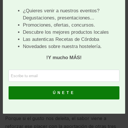
EL DÍA DEL GUSTO. En este año 2020, será el
próximo 5 de Noviembre.
Magnífica ocasión para tomar conciencia de la
importancia de disfrutar del gusto que aporta una
alimentación sana, equilibrada y saludable. De dar
valor a nuestra riqueza en legado gastronómico y
apreciar cada día más el aporte sensorial de nuestra
amplísima gama de fórmulas gastronómicas.
Día, además, elegido por nuestra asociación,
SABORES DE CÓRDOBA, como día de nuestra
onomástica.
Porque si el gusto nos deleita, el sabor viene a
reforzar ese placer con la aportación de otras tres