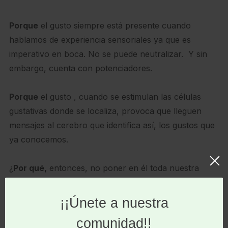
Porque
el gusto siempre está presente cuando
hablamos de experiencia sensoriales ya que es
imperativo en boca. No se puede neutralizar. Y sin
embargo, cuenta con potenciadores.
Porque
el gusto , cuando se estimulan las células
gustativas donde se localiza, provoca que lleguen
mensajes al cerebro que identifica así, los gustos que
ya conocemos.
¿
Por qué,
entonces, no poner en él toda nuestra
atención?
Y así se pretende, desde hace ahora 27 años, cada
primer jueves de Noviembre, cuando se conmemora