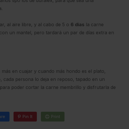
lanos tipo los de duralex, para que sea una
a.
r, al aire libre, y al cabo de 5 o
6 días
la carne
con un mantel, pero tardará un par de días extra en
 más en cuajar y cuando más hondo es el plato,
o, cada persona lo deja en reposo, tapado en un
para poder cortar la carne membrillo y disfrutarla de
are
Pin It
Print