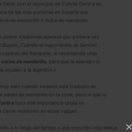
ío Genil, con el municipio de Puente Genil a su
una de las más punteras en España que
rne de membrillo o dulce de membrillo.
e postre tradicional aparece por primera vez
 Quijote
. Cuando el mayordomo de Sancho
l capítulo del Banquete, le recomienda unas
e
carne de membrillo
, para que le asienten el
e ayuden a la digestión.»
muy bien cuando empezó esta tradición de
e pastel de membrillo en la zona, pero sí que la
lfarera
tuvo vital importancia (pues se
a carne membrillo en estas vasijas).
do a lo largo del tiempo y que exportan esta delicia