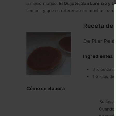
a medio mundo:
El Quijote, San Lorenzo y L
tiempos y que es referencia en muchos canapé
Receta de 
De Pilar Pel
Ingredientes
2 kilos de 
1,5 kilos d
Cómo se elabora
Se lavan
Cuando e