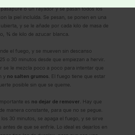
os
, desechando el corazón. Y se quita este. Se
pasapuré o un rayador y se pasan todos los
on la piel incluída. Se pesan, se ponen en una
cubierta, y se le añade por cada kilo de masa de
o, ¾ de kilo de azucar blanca.
nde el fuego, y se mueven sin descanso
25 o 30 minutos desde que empiezan a hervir.
r se le mezcla poco a poco para intentar que
n y
no salten grumos
. El fuego tiene que estar
uerte posible sin que se queme.
importante es
no dejar de remover
. Hay que
de manera constante, para que no se pegue.
los 30 minutos, se apaga el fuego, y se sirve
s antes de que se enfríe. Lo ideal es dejarlos en