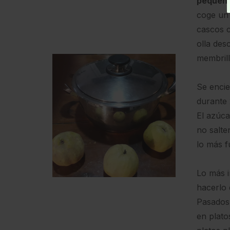
pequeñ
coge un 
cascos c
olla des
membrill
Se encie
durante 
El azúca
no salte
lo más f
Lo más 
hacerlo 
Pasados 
en plato