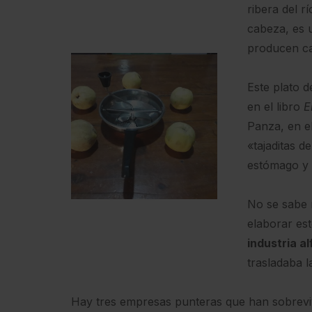
ribera del r
cabeza, es 
producen ca
Este plato d
en el libro
El
Panza, en e
«tajaditas d
estómago y l
No se sabe 
elaborar est
industria a
trasladaba l
Hay tres empresas punteras que han sobrevivi