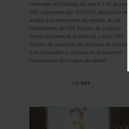
celebrado en Córdoba los días 9 y 10 de juni
202, organizado por VINAVIN, asociación de
amigos y profesionales del vinagre, en las
instalaciones del C3A (Centro de Creación
Contemporánea de Andalucía) y en el CRV
(Centro de recepción de visitantes de Córdob
y ha convertido a Córdoba en el epicentro
internacional del vinagre de calidad.
LEE MÁS