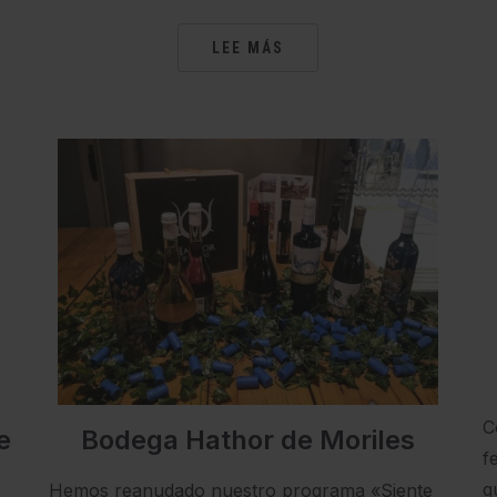
LEE MÁS
C
e
Bodega Hathor de Moriles
f
q
Hemos reanudado nuestro programa «Siente