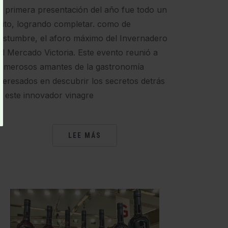
a primera presentación del año fue todo un
xito, logrando completar. como de
ostumbre, el aforo máximo del Invernadero
el Mercado Victoria. Este evento reunió a
umerosos amantes de la gastronomía
nteresados en descubrir los secretos detrás
e este innovador vinagre
LEE MÁS