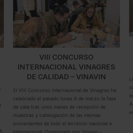
VIII CONCURSO
INTERNACIONAL VINAGRES
DE CALIDAD – VINAVIN
L
c
s
El VIII Concurso Internacional de Vinagres ha
d
celebrado el pasado lunes 9 de marzo la fase
A
l
de cata tras unos meses de recepción de
e
muestras y catalogación de las mismas
provenientes de todo el territorio nacional e
a,
internacional. Organizado por Vinavin –