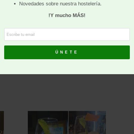
o
Presentación de la Gran Huevada de
L
Villafranca en el Mercado Victoria, con la
é
colaboración de Sabores de Córdoba, ya la
c
vez celebración de una Jornada sobre el
d
Huevo.
n
a
i
d
LEE MÁS